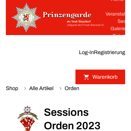
K
Veranstaltu
Sessi
Galerie
Tickets
Log-In
Registrierung
Warenkorb
Shop
Alle Artikel
Orden
Sessions
Orden 2023