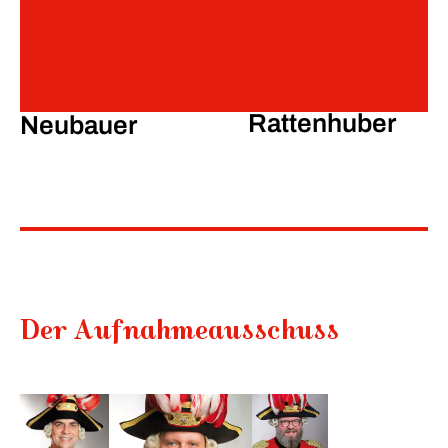
Fahnen
Prinzgardist zu Pferde
Egbert J.
Mitglied werden
Matthias
A.
Rattenhuber
Neubauer
Der Aufnahmeausschuss