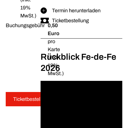
19%
Termin herunterladen
MwSt.)
Ticketbestellung
Buchungsgebühr
0,50
Euro
pro
Karte
Rückblick Fe-de-Fe
(inkl.
19%
2026
MwSt.)
Ticketbestellung