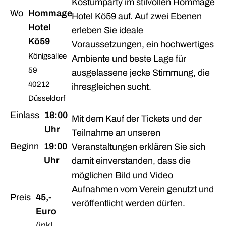
Kostümparty im stilvollen Hommage
Wo
Hommage
Hotel Kö59 auf. Auf zwei Ebenen
Hotel
erleben Sie ideale
Kö59
Voraussetzungen, ein hochwertiges
Königsallee
Ambiente und beste Lage für
59
ausgelassene jecke Stimmung, die
40212
ihresgleichen sucht.
Düsseldorf
Einlass
18:00
Mit dem Kauf der Tickets und der
Uhr
Teilnahme an unseren
Beginn
19:00
Veranstaltungen erklären Sie sich
Uhr
damit einverstanden, dass die
möglichen Bild und Video
Aufnahmen vom Verein genutzt und
Preis
45,-
veröffentlicht werden dürfen.
Euro
(inkl.