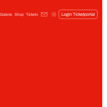
Login Ticketportal
Galerie
Shop
Tickets
Korps
Kommandant
Adjutantur
OvD
Artilleriekorps & Geschichte der Kanone
Bagagekorps
Kavalleriekorps
Reservekorps
Regimentstöchter
Tanzgarde