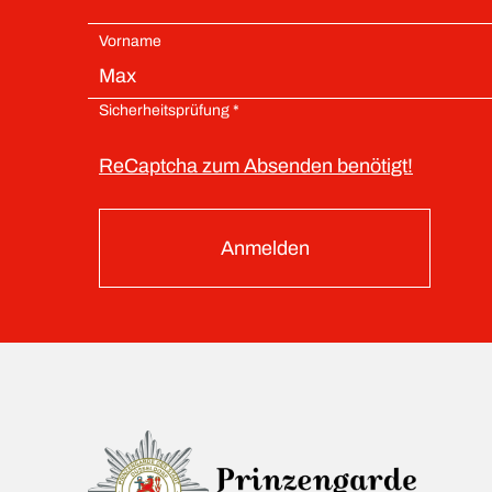
Vorname
Sicherheitsprüfung *
ReCaptcha zum Absenden benötigt!
Anmelden