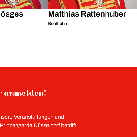
Rösges
Matthias Rattenhuber
Berittführer
er anmelden!
unsere Veranstaltungen und
rinzengarde Düsseldorf betrifft.