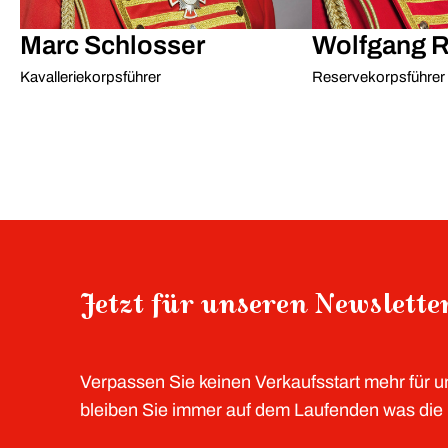
Marc Schlosser
Wolfgang 
Kavalleriekorpsführer
Reservekorpsführer
Jetzt für unseren Newslett
Verpassen Sie keinen Verkaufsstart mehr für 
bleiben Sie immer auf dem Laufenden was die P