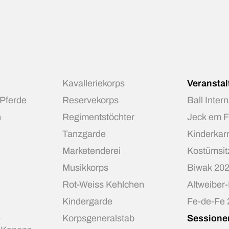
Kavalleriekorps
Veransta
 Pferde
Reservekorps
Ball Inter
n
Regimentstöchter
Jeck em 
Tanzgarde
Kinderkar
Marketenderei
Kostümsit
Musikkorps
Biwak 20
Rot-Weiss Kehlchen
Altweiber
Kindergarde
Fe-de-Fe
&
Korpsgeneralstab
Sessione