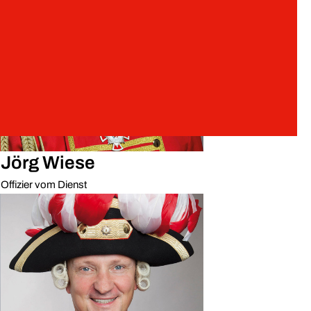
Marketenderei
Musikkorps
Rot-Weiss Kehlchen
Kindergarde
Korpsgeneralstab
Korpsführung & Sonderfunktionen
Jörg Wiese
Offizier vom Dienst