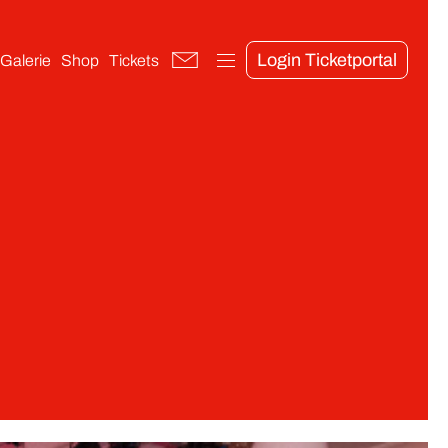
Login Ticketportal
Galerie
Shop
Tickets
Veranstaltungen
Ball International 2026
Jeck em Fuchs 2027
Kinderkarneval 2027
Kostümsitzung 2027
Biwak 2027
Altweiber-Party 2027
Fe-de-Fe 2027