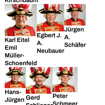
Kirschbaum
Jürgen
Egbert J.
A.
Karl Eitel
A.
Schäfer
Emil
Neubauer
Müller-
Schoenfeld
Hans-
Peter
Gerd
Jürgen
Schmeer