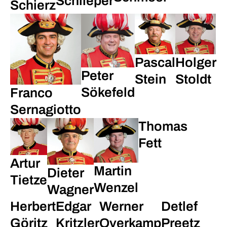
Schlieper
Schierz
Pascal
Holger
Peter
Stein
Stoldt
Sökefeld
Franco
Sernagiotto
Thomas
Fett
Artur
Martin
Dieter
Tietze
Wenzel
Wagner
Herbert
Edgar
Werner
Detlef
Göritz
Kritzler
Overkamp
Preetz