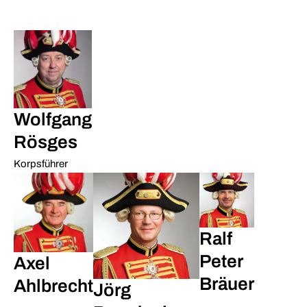
Wolfgang
Rösges
Korpsführer
Ralf
Peter
Axel
Bräuer
Ahlbrecht
Jörg