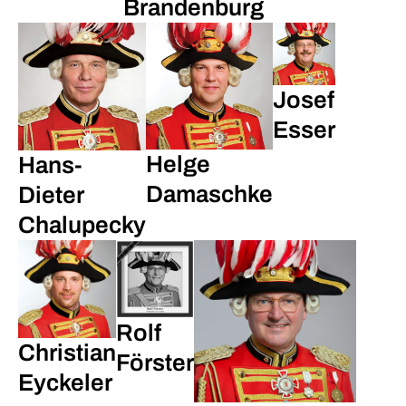
Brandenburg
Josef
Esser
Helge
Hans-
Damaschke
Dieter
Chalupecky
Rolf
Christian
Förster
Eyckeler