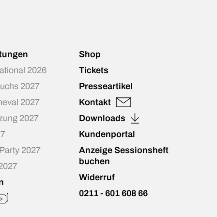
ltungen
Shop
national 2026
Tickets
Fuchs 2027
Presseartikel
neval 2027
Kontakt
zung 2027
Downloads
27
Kundenportal
-Party 2027
Anzeige Sessionsheft
buchen
 2027
Widerruf
n
0211 - 601 608 66