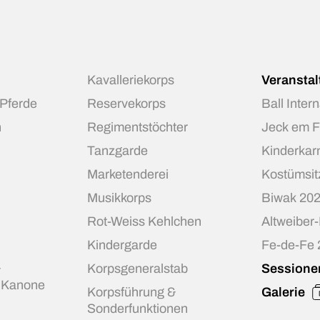
Kavalleriekorps
Veransta
 Pferde
Reservekorps
Ball Inter
n
Regimentstöchter
Jeck em 
Tanzgarde
Kinderkar
Marketenderei
Kostümsit
Musikkorps
Biwak 20
Rot-Weiss Kehlchen
Altweiber
Kindergarde
Fe-de-Fe
&
Korpsgeneralstab
Sessione
r Kanone
Korpsführung &
Galerie
Sonderfunktionen