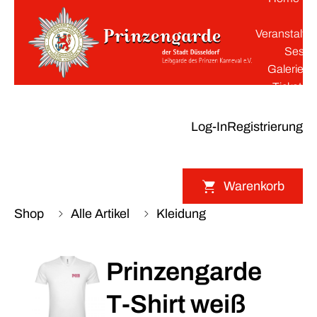
K
Veranstaltu
Sessi
Galerie
Tickets
Log-In
Registrierung
Warenkorb
Shop
Alle Artikel
Kleidung
Prinzengarde
T-Shirt weiß