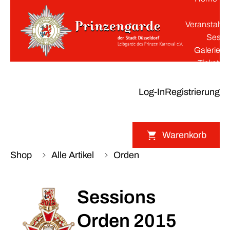
K
Veranstaltu
Sessi
Galerie
Tickets
Log-In
Registrierung
Warenkorb
Shop
Alle Artikel
Orden
Sessions
Orden 2015