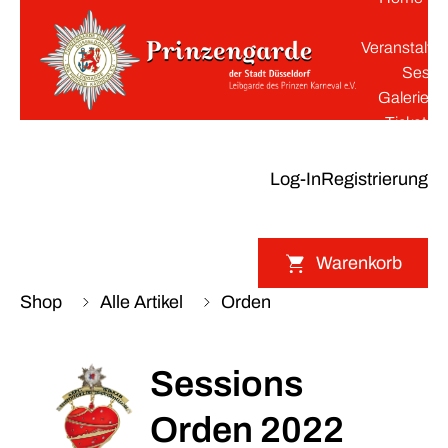
K
Veranstaltu
Sessi
Galerie
Tickets
Log-In
Registrierung
Warenkorb
Shop
Alle Artikel
Orden
Sessions
Orden 2022