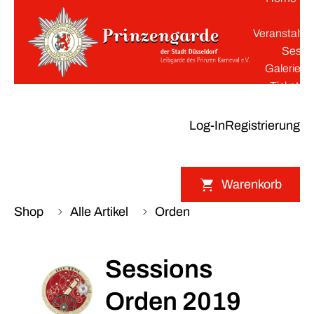
K
Veranstaltu
Sessi
Galerie
Tickets
Log-In
Registrierung
Warenkorb
Shop
Alle Artikel
Orden
Sessions
Orden 2019