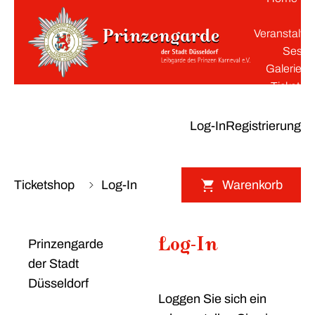
K
Veranstaltu
Sessi
Galerie
Tickets
Log-In
Registrierung
Ticketshop
Log-In
Warenkorb
Log-In
Prinzengarde
der Stadt
Düsseldorf
Loggen Sie sich ein